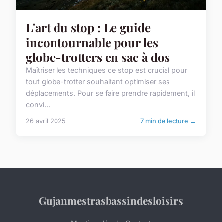
L'art du stop : Le guide
incontournable pour les
globe-trotters en sac à dos
Maîtriser les techniques de stop est crucial pour
tout globe-trotter souhaitant optimiser ses
déplacements. Pour se faire prendre rapidement, il
convi...
26 avril 2025
7 min de lecture →
Gujanmestrasbassindesloisirs