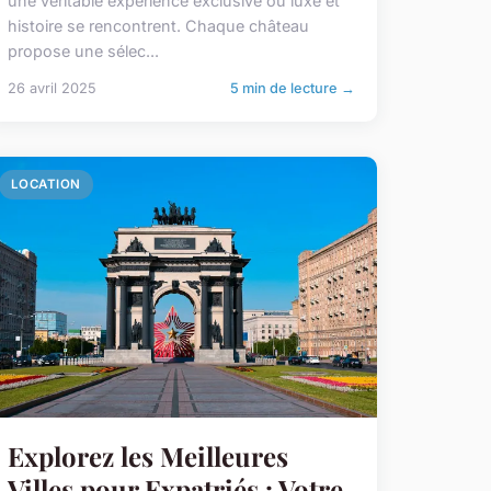
une véritable expérience exclusive où luxe et
histoire se rencontrent. Chaque château
propose une sélec...
26 avril 2025
5 min de lecture →
LOCATION
Explorez les Meilleures
Villes pour Expatriés : Votre