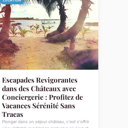
LOCATION
Escapades Revigorantes
dans des Châteaux avec
Conciergerie : Profitez de
Vacances Sérénité Sans
Tracas
Plonger dans un séjour château, c'est s'offrir