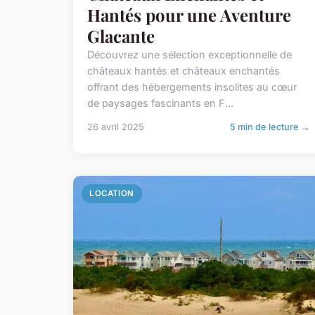
Hantés pour une Aventure
Glacante
Découvrez une sélection exceptionnelle de
châteaux hantés et châteaux enchantés
offrant des hébergements insolites au cœur
de paysages fascinants en F...
26 avril 2025
5 min de lecture →
LOCATION