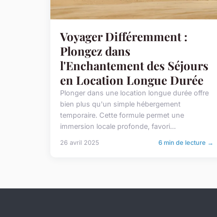
Voyager Différemment :
Plongez dans
l'Enchantement des Séjours
en Location Longue Durée
Plonger dans une location longue durée offre
bien plus qu'un simple hébergement
temporaire. Cette formule permet une
immersion locale profonde, favori...
26 avril 2025
6 min de lecture →