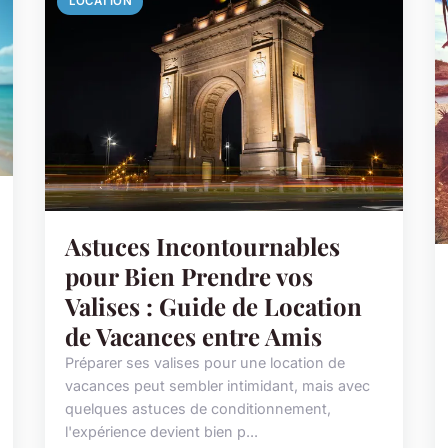
LOCATION
Astuces Incontournables
pour Bien Prendre vos
Valises : Guide de Location
de Vacances entre Amis
Préparer ses valises pour une location de
vacances peut sembler intimidant, mais avec
quelques astuces de conditionnement,
l'expérience devient bien p...