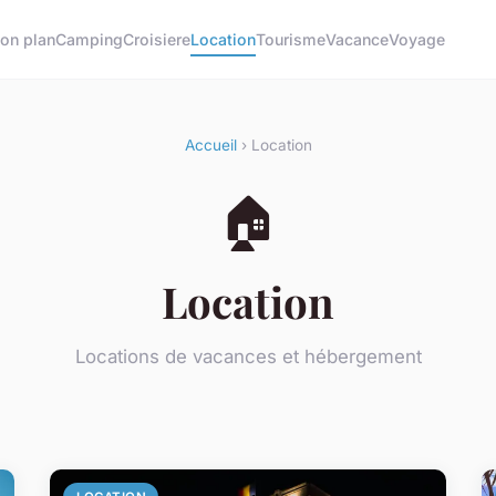
on plan
Camping
Croisiere
Location
Tourisme
Vacance
Voyage
Accueil
› Location
🏠
Location
Locations de vacances et hébergement