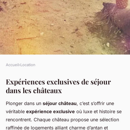
Accueil
›
Location
LOCATION
Expériences exclusives de séjour
Escapades Revigorantes dans
dans les châteaux
des Châteaux avec
Conciergerie : Profitez de
Plonger dans un
séjour château
, c’est s’offrir une
Vacances Sérénité Sans Tracas
véritable
expérience exclusive
où luxe et histoire se
rencontrent. Chaque château propose une sélection
Tiago
•
26 avril 2025
•
5 min de lecture
raffinée de logements alliant charme d’antan et