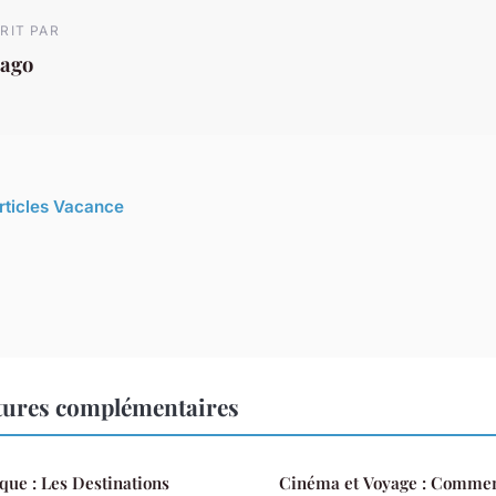
RIT PAR
iago
articles Vacance
tures complémentaires
ue : Les Destinations
Cinéma et Voyage : Commen