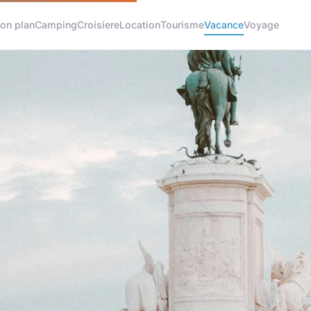
on plan
Camping
Croisiere
Location
Tourisme
Vacance
Voyage