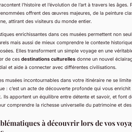
s !
acontent l’histoire et l’évolution de l’art à travers les âges.
 renommées offrent des œuvres majeures, de la peinture cla
e, attirant des visiteurs du monde entier.
ristiques enrichissantes dans ces musées permettent non seu
urels mais aussi de mieux comprendre le contexte historique 
sées. Elles transforment un simple voyage en une véritab
iter de ces
destinations culturelles
donne un nouvel éclairag
al et aide à connecter avec différentes civilisations.
ces musées incontournables dans votre itinéraire ne se limit
ique : c’est un acte de découverte profonde qui vous enrichit
 Ils apportent un équilibre entre détente et savoir, et font 
ur comprendre la richesse universelle du patrimoine et des 
lématiques à découvrir lors de vos voya
es