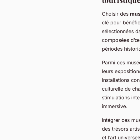
Choisir des
mus
clé pour bénéfi
sélectionnées da
composées d’œuv
périodes histor
Parmi ces musée
leurs exposition
installations co
culturelle de c
stimulations int
immersive.
Intégrer ces mu
des trésors arti
et l’art universe