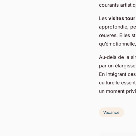
courants artisti
Les
visites tou
approfondie, pe
œuvres. Elles sti
qu’émotionnelle
Au-delà de la s
par un élargiss
En intégrant ces
culturelle essen
un moment privi
Vacance