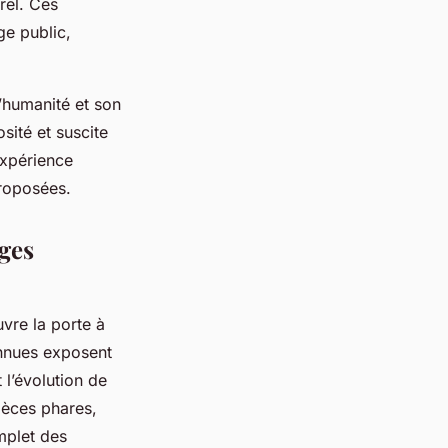
rel. Ces
ge public,
l’humanité et son
sité et suscite
expérience
oposées.
ges
vre la porte à
nues exposent
 l’évolution de
ièces phares,
mplet des