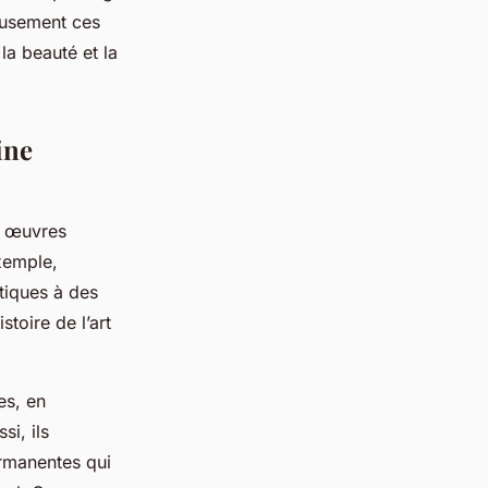
neusement ces
la beauté et la
ine
s œuvres
xemple,
ntiques à des
toire de l’art
es, en
si, ils
ermanentes qui