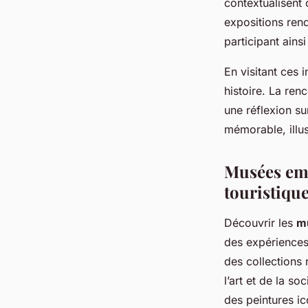
contextualisent
expositions ren
participant ains
En visitant ces 
histoire. La ren
une réflexion su
mémorable, illu
Musées emb
touristiqu
Découvrir les
m
des expérience
des collections
l’art et de la 
des peintures i