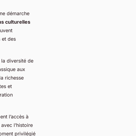
 une démarche
ns culturelles
ouvent
 et des
la diversité de
lassique aux
la richesse
tes et
ration
ent l’accès à
avec l’histoire
oment privilégié