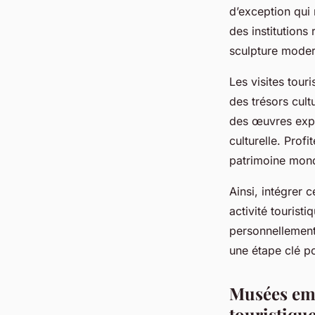
Voyages Touristique
d’exception qui r
des institutions
Tiago
•
26 avril 2025
•
3 min de lecture
sculpture modern
Les visites tou
des trésors cult
des œuvres expo
culturelle. Prof
patrimoine mondi
Ainsi, intégrer 
activité tourist
personnellement.
une étape clé po
Musées emb
touristiqu