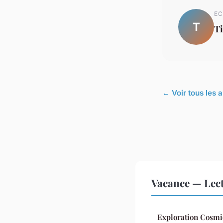
EC
T
T
← Voir tous les 
Vacance — Lec
Exploration Cosmiq