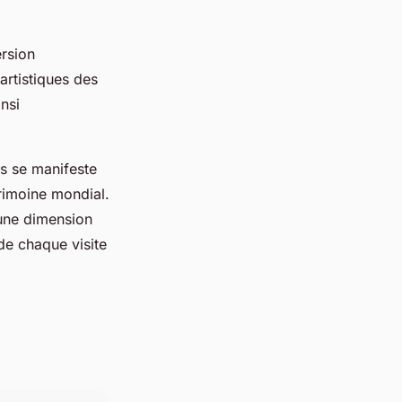
rsion
artistiques des
insi
rs se manifeste
rimoine mondial.
’une dimension
de chaque visite