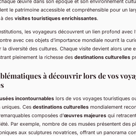
 chaque œuvre dans son époque et son environnement cultu
dent le patrimoine accessible et compréhensible pour un lar
i à des
visites touristiques enrichissantes
.
institutions, les voyageurs découvrent un lien profond avec 
contre avec ces objets d’importance mondiale nourrit la curio
r la diversité des cultures. Chaque visite devient alors une 
strant pleinement la richesse des
destinations culturelles
pr
lématiques à découvrir lors de vos voya
es
usées incontournables
lors de vos voyages touristiques ou
s uniques. Ces
destinations culturelles
mondialement recon
 remarquables composées d’
œuvres majeures
qui retracent
société. Par exemple, nombre de ces musées présentent des p
coniques aux sculptures novatrices, offrant un panorama co