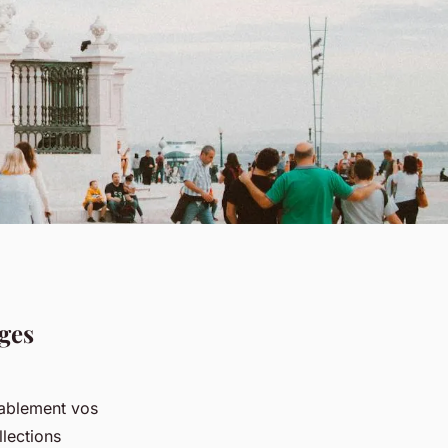
ges
rablement vos
llections