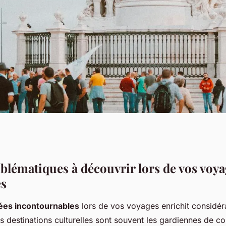
s : Joyaux
lématiques à découvrir lors de vos voya
es
 pour Enrichir Vos
es incontournables
lors de vos voyages enrichit considé
 destinations culturelles sont souvent les gardiennes de co