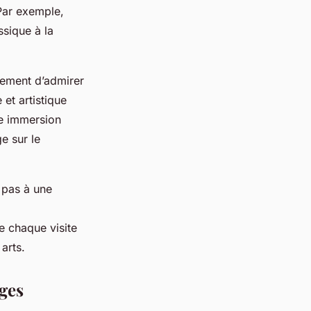
 Par exemple,
ssique à la
lement d’admirer
et artistique
le immersion
e sur le
e pas à une
de chaque visite
arts.
ges