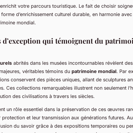
enrichit votre parcours touristique. Le fait de choisir soig
e forme d’enrichissement culturel durable, en harmonie avec 
rimoine mondial.
s d’exception qui témoignent du patrimo
turels
abrités dans les musées incontournables révèlent de
ajeures, véritables témoins du
patrimoine mondial
. Par e
utions conservent des pièces uniques, allant de sculptures a
s. Ces collections remarquables illustrent non seulement l’his
ution des civilisations à travers les siècles.
nt un rôle essentiel dans la préservation de ces œuvres rar
r protection et leur transmission aux générations futures. Aus
iffusion du savoir grâce à des expositions temporaires ou p