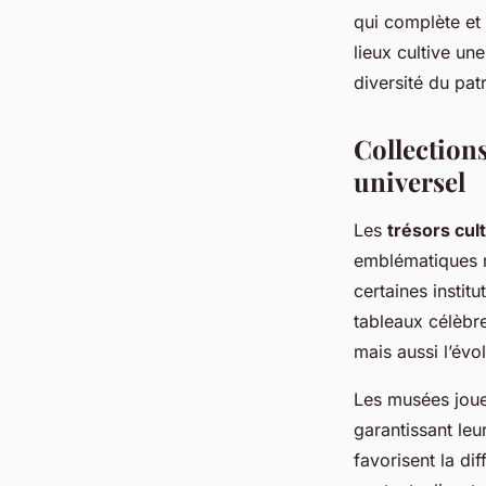
qui complète et 
lieux cultive un
diversité du pat
Collection
universel
Les
trésors cul
emblématiques m
certaines instit
tableaux célèbre
mais aussi l’évol
Les musées joue
garantissant leu
favorisent la d