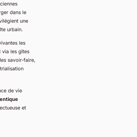
nciennes
rger dans le
vilégient une
lte urbain.
ivantes les
 via les gîtes
es savoir-faire,
rialisation
nce de vie
entique
pectueuse et