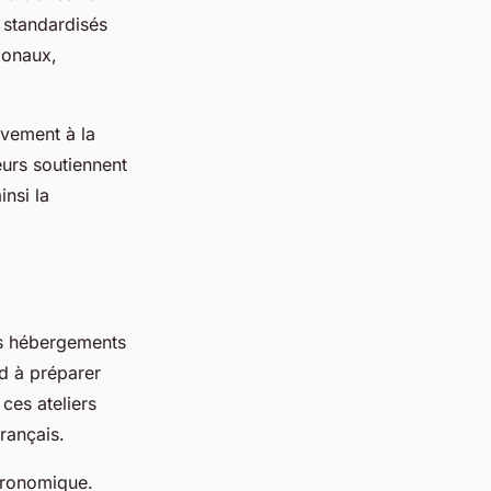
 standardisés
gionaux,
ivement à la
eurs soutiennent
insi la
Ces hébergements
nd à préparer
 ces ateliers
français.
tronomique.