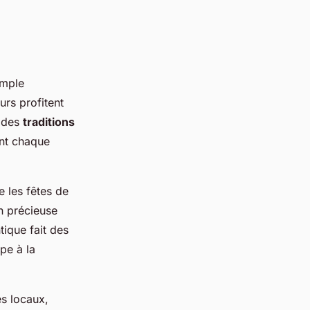
imple
rs profitent
e des
traditions
ant chaque
e les fêtes de
on précieuse
tique fait des
ipe à la
es locaux,