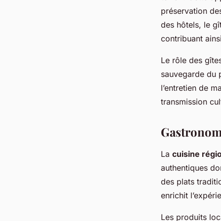
préservation des
des hôtels, le gî
contribuant ains
Le rôle des gîte
sauvegarde du pa
l’entretien de m
transmission cul
Gastronomi
La
cuisine régi
authentiques don
des plats tradit
enrichit l’expér
Les produits lo