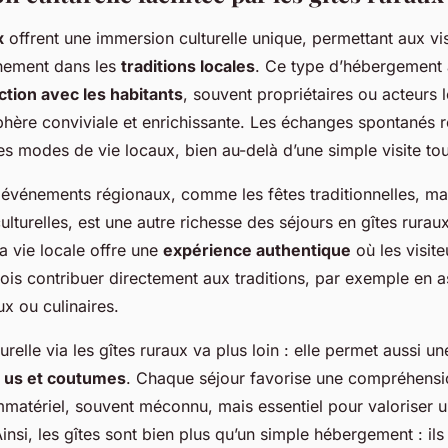
x
offrent une immersion culturelle unique, permettant aux vi
nement dans les
traditions locales
. Ce type d’hébergement 
ction avec les habitants
, souvent propriétaires ou acteurs 
hère conviviale et enrichissante. Les échanges spontanés r
s modes de vie locaux, bien au-delà d’une simple visite tou
s événements régionaux, comme les fêtes traditionnelles, m
ulturelles, est une autre richesse des séjours en gîtes rurau
a vie locale offre une
expérience authentique
où les visit
ois contribuer directement aux traditions, par exemple en a
ux ou culinaires.
relle via les gîtes ruraux va plus loin : elle permet aussi un
x
us et coutumes
. Chaque séjour favorise une compréhens
matériel, souvent méconnu, mais essentiel pour valoriser u
Ainsi, les gîtes sont bien plus qu’un simple hébergement : il