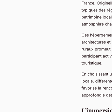
France. Origine
typiques des ré
patrimoine local
atmosphère chale
Ces hébergement
architectures et
ruraux promeut a
participant acti
touristique.
En choisissant u
locale, différen
favorise la renc
approfondie des 
L’immersion