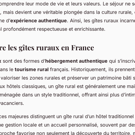
mprendre leur mode de vie et leurs valeurs. Le séjour ne se
mais devient une véritable plongée dans la culture rurale,
me d’
expérience authentique
. Ainsi, les gîtes ruraux incar
al profondément respectueuse et enrichissante.
 les gîtes ruraux en France
x
sont des formes d’
hébergement authentique
qui s’inscri
ans le
tourisme rural
français. Historiquement, ils prennen
valoriser les zones rurales et préserver un patrimoine bâti
ux hôtels classiques, un gîte rural est généralement une ma
énagée dans un style traditionnel, offrant ainsi plus d’intim
acanciers.
ces majeures distinguent un gîte rural d’un hôtel traditionnel
une gestion locale et un accueil personnalisé, souvent par de
pproche favorise non seulement la découverte du territoire, 