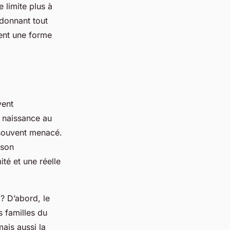
 limite plus à
 donnant tout
nent une forme
vent
t naissance au
 souvent menacé.
ison
ité et une réelle
 ? D’abord, le
s familles du
mais aussi la