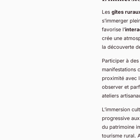
Les
gîtes rurau
s’immerger plei
favorise l’
intera
crée une atmosp
la découverte de
Participer à de
manifestations c
proximité avec l
observer et parf
ateliers artisana
L’immersion cultu
progressive au
du patrimoine im
tourisme rural. 