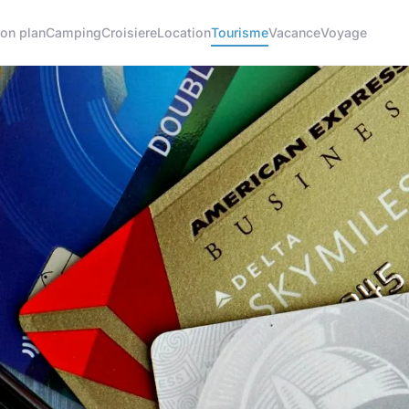
on plan
Camping
Croisiere
Location
Tourisme
Vacance
Voyage