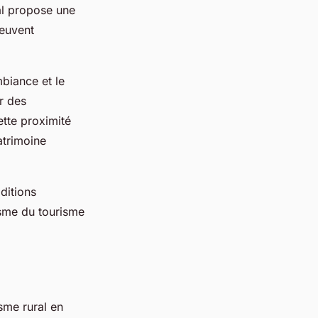
ral propose une
peuvent
mbiance et le
r des
ette proximité
atrimoine
ditions
isme du tourisme
sme rural en