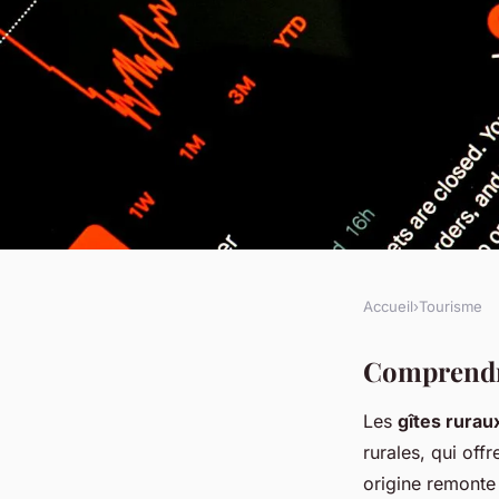
Accueil
›
Tourisme
TOURISME
Explorez la France 
Comprendre
Les
gîtes rurau
L'Impact Culturel d
rurales, qui off
origine remonte 