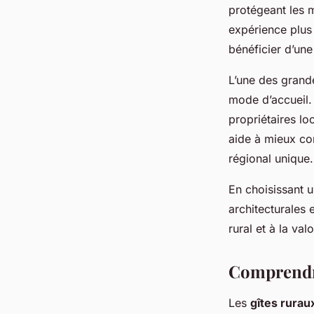
sur votre Voyage!
protégeant les m
expérience plus
Tiago
•
26 avril 2025
•
8 min de lecture
bénéficier d’un
L’une des grande
mode d’accueil. 
propriétaires lo
aide à mieux com
régional unique.
En choisissant u
architecturales 
rural et à la va
Comprendre
Les
gîtes rurau