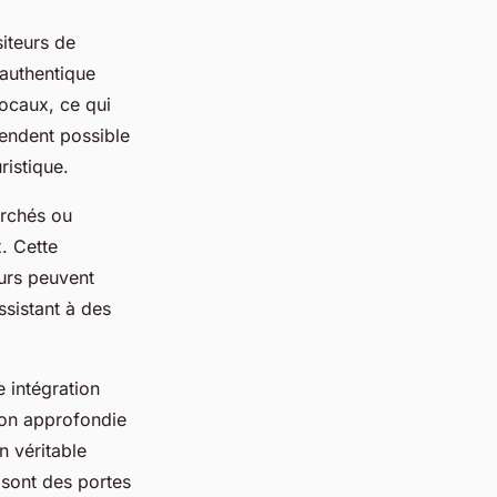
siteurs de
authentique
locaux, ce qui
endent possible
ristique.
archés ou
x. Cette
eurs peuvent
ssistant à des
e intégration
ion approfondie
n véritable
s sont des portes