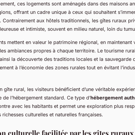
llement, ces logements sont aménagés dans des maisons a
gions, offrant un cadre unique à ceux qui souhaitent s’imme
. Contrairement aux hôtels traditionnels, les gîtes ruraux pri
ureuse et intimiste, souvent en milieu naturel, loin du tumu
s mettent en valeur le patrimoine régional, en maintenant v
 les ambiances propres à chaque territoire. Le tourisme rural
insi la découverte des traditions locales et la sauvegarde d
vement à l’économie des zones rurales tout en évitant l’indust
n gîte rural, les visiteurs bénéficient d’une véritable expérie
te de l’hébergement standard. Ce type d’
hébergement auth
ontre avec les habitants et permet une exploration plus res
richesses culturelles et naturelles françaises.
 culturelle facilitée par les gîtes ruraux